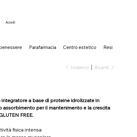
Accedi
 benessere
Parafarmacia
Centro estetico
Resi
Indietro
Avanti
egratore a base di proteine idrolizzate in
 assorbimento per il mantenimento e la crescita
. GLUTEN FREE.
ività fisica intensa
are la massa muscolare