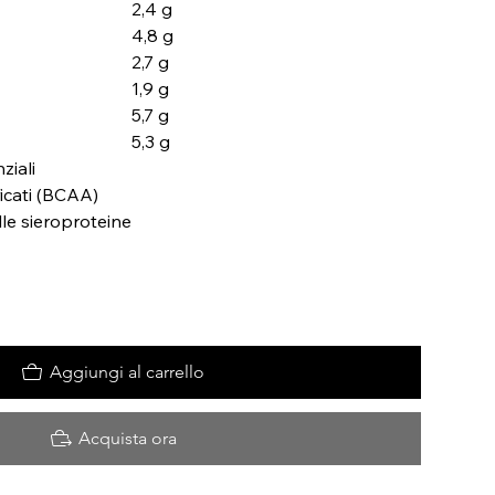
2,4 g
4,8 g
2,7 g
1,9 g
5,7 g
5,3 g
ziali
icati (BCAA)
le sieroproteine
Aggiungi al carrello
Acquista ora