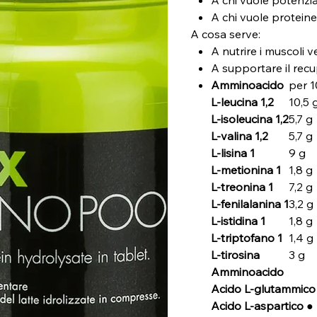
A chi vuole proteine
A cosa serve:
A nutrire i muscoli
A supportare il rec
Amminoacido
per 1
L-leucina 1,2
10,5 
L-isoleucina 1,2
5,7 g
L-valina 1,2
5,7 g
L-lisina 1
9 g
L-metionina 1
1,8 g
L-treonina 1
7,2 g
L-fenilalanina 1
3,2 g
L-istidina 1
1,8 g
L-triptofano 1
1,4 g
L-tirosina
3 g
Amminoacido
Acido L-glutammico
Acido L-aspartico ●