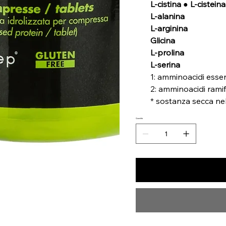
L-cistina ● L-cisteina
L-alanina
L-arginina
Glicina
L-prolina
L-serina
1: amminoacidi essen
2: amminoacidi ramif
* sostanza secca nel
Quantità