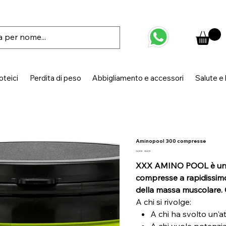
oteici
Perdita di peso
Abbigliamento e accessori
Salute e
Aminopool 300 compresse
Prezzo
Prezzo
34,00 €
30,60 €
originale
scontato
XXX AMINO POOL è un int
compresse a rapidissimo
della massa muscolare
A chi si rivolge:
A chi ha svolto un'att
A chi vuole potenzi