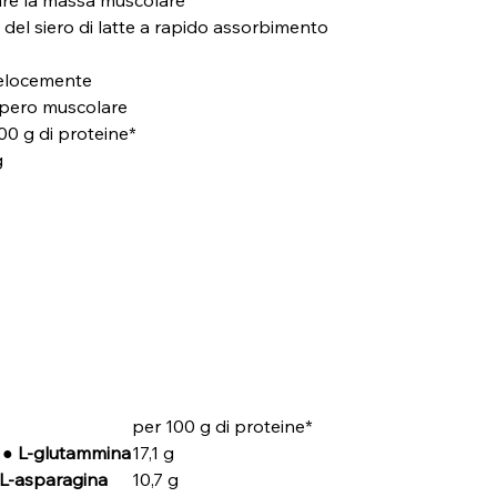
 del siero di latte a rapido assorbimento
 velocemente
upero muscolare
00 g di proteine*
g
per 100 g di proteine*
 ● L-glutammina
17,1 g
 L-asparagina
10,7 g