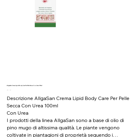
AllgaSan Crema Lipid Body Care Per Pelle Secca Con Urea 100ml
Prezzo
Prezzo
14,80 €
11,84 €
originale
scontato
Descrizione AllgaSan Crema Lipid Body Care Per Pelle
Secca Con Urea 100ml
Con Urea
I prodotti della linea AllgaSan sono a base di olio di
pino mugo di altissima qualità. Le piante vengono
coltivate in piantagioni di proprietà seguendo i