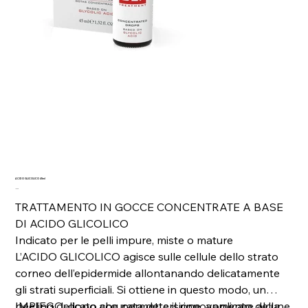
ACIDO GLICOLICO 45ml
Prezzo
19,90 €
TRATTAMENTO IN GOCCE CONCENTRATE A BASE
DI ACIDO GLICOLICO
Indicato per le pelli impure, miste o mature
L’ACIDO GLICOLICO agisce sulle cellule dello strato
corneo dell’epidermide allontanando delicatamente
gli strati superficiali. Si ottiene in questo modo, un
peeling delicato che permette il rinnovamento della
IMPIEGO: dopo accurata detersione, applicare alcune