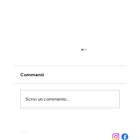
Commenti
Scrivi un commento...
Guida ai migliori integratori per
palestra
VITAMINSTORE PAVIA