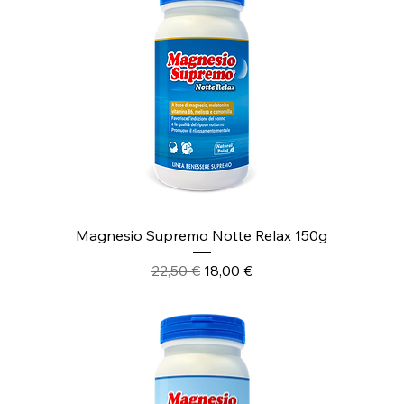
Magnesio Supremo Notte Relax 150g
Prezzo regolare
Prezzo scontato
22,50 €
18,00 €