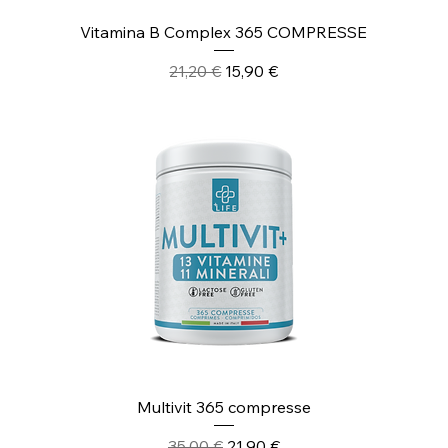
Vitamina B Complex 365 COMPRESSE
Prezzo regolare
Prezzo scontato
21,20 €
15,90 €
Multivit 365 compresse
Prezzo regolare
Prezzo scontato
35,00 €
21,90 €