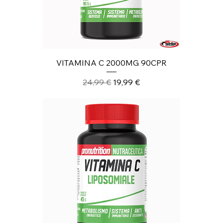
VITAMINA C 2000MG 90CPR
Prezzo regolare
Prezzo scontato
24,99 €
19,99 €