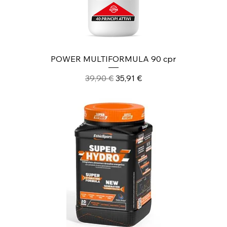
POWER MULTIFORMULA 90 cpr
Prezzo regolare
Prezzo scontato
39,90 €
35,91 €