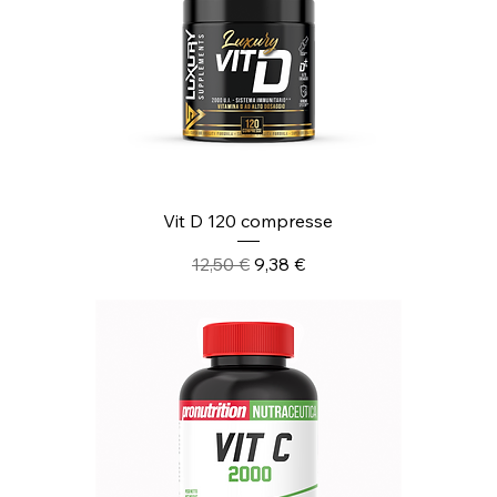
Vit D 120 compresse
Prezzo regolare
Prezzo scontato
12,50 €
9,38 €