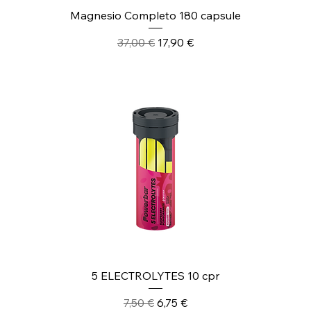
Magnesio Completo 180 capsule
Prezzo regolare
Prezzo scontato
37,00 €
17,90 €
5 ELECTROLYTES 10 cpr
Prezzo regolare
Prezzo scontato
7,50 €
6,75 €