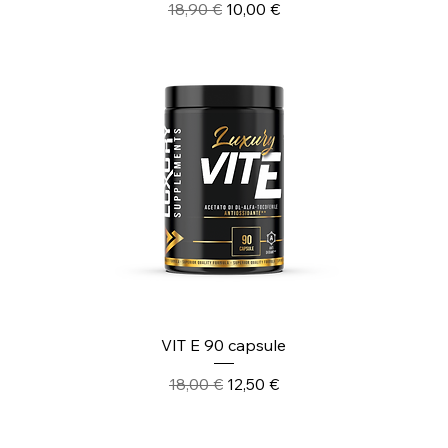
Prezzo regolare
Prezzo scontato
18,90 €
10,00 €
VIT E 90 capsule
Prezzo regolare
Prezzo scontato
18,00 €
12,50 €