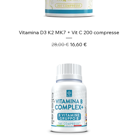
Vitamina D3 K2 MK7 + Vit C 200 compresse
Prezzo regolare
Prezzo scontato
28,00 €
16,60 €