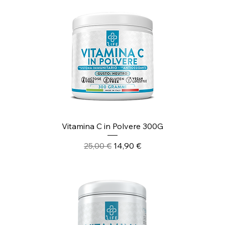
Vitamina C in Polvere 300G
Prezzo regolare
Prezzo scontato
25,00 €
14,90 €