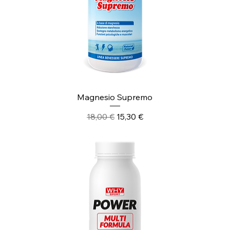
Magnesio Supremo
Prezzo regolare
Prezzo scontato
18,00 €
15,30 €