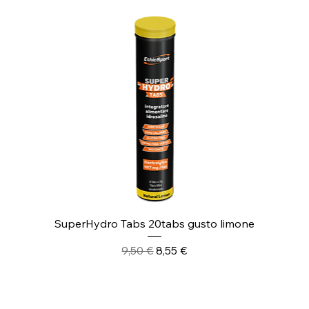
SuperHydro Tabs 20tabs gusto limone
Prezzo regolare
Prezzo scontato
9,50 €
8,55 €