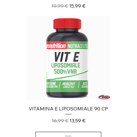
Prezzo regolare
Prezzo scontato
19,99 €
15,99 €
VITAMINA E LIPOSOMIALE 90 CP
Prezzo regolare
Prezzo scontato
16,99 €
13,59 €
Carica altro