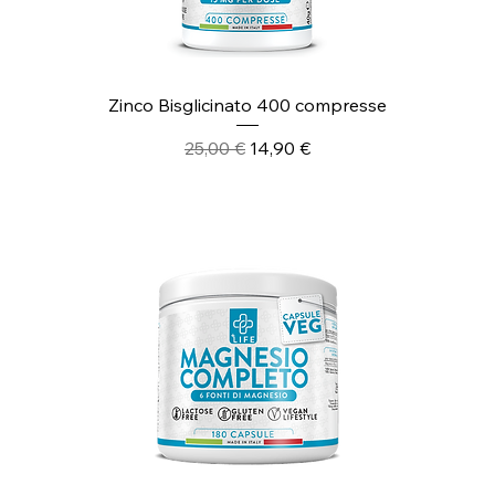
Zinco Bisglicinato 400 compresse
Prezzo regolare
Prezzo scontato
25,00 €
14,90 €