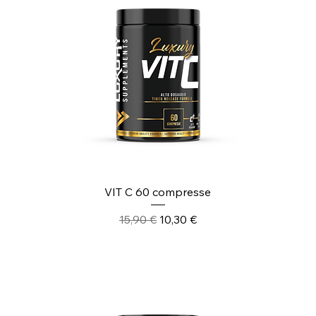
VIT C 60 compresse
Prezzo regolare
Prezzo scontato
15,90 €
10,30 €