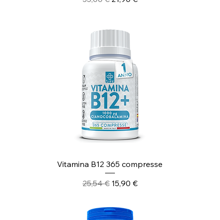
Vitamina B12 365 compresse
Prezzo regolare
Prezzo scontato
25,54 €
15,90 €