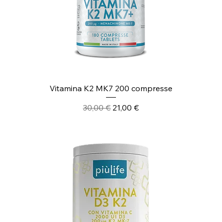
Vitamina K2 MK7 200 compresse
Prezzo regolare
Prezzo scontato
30,00 €
21,00 €