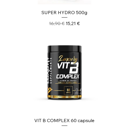
SUPER HYDRO 500g
Prezzo regolare
Prezzo scontato
16,90 €
15,21 €
VIT B COMPLEX 60 capsule