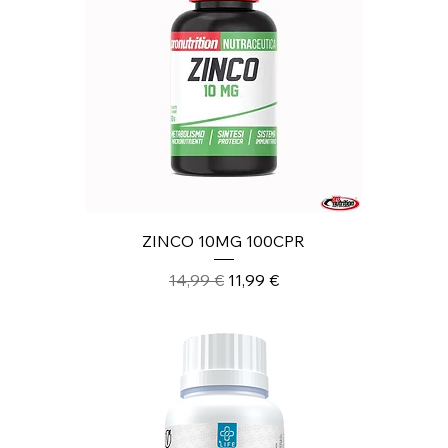
ZINCO 10MG 100CPR
Prezzo regolare
Prezzo scontato
14,99 €
11,99 €