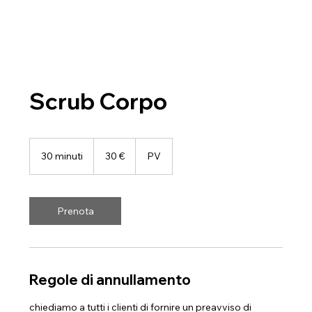
Scrub Corpo
30
euro
30 minuti
3
30 €
PV
0
m
i
n
Prenota
u
t
i
Regole di annullamento
chiediamo a tutti i clienti di fornire un preavviso di