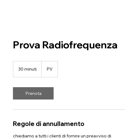
Prova Radiofrequenza
30 minuti
3
PV
0
m
i
n
Prenota
u
t
i
Regole di annullamento
chiediamo a tutti i clienti di fornire un preavviso di