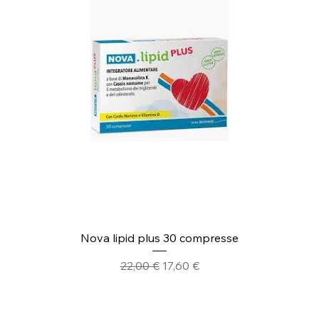
Nova lipid plus 30 compresse
Prezzo regolare
Prezzo scontato
22,00 €
17,60 €