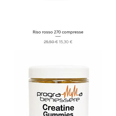
Riso rosso 270 compresse
Prezzo regolare
Prezzo scontato
25,50 €
15,30 €