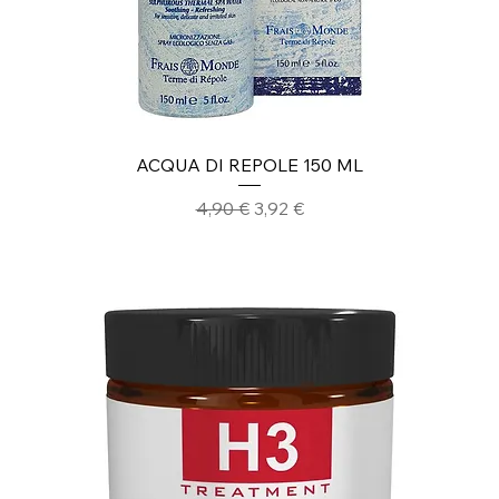
ACQUA DI REPOLE 150 ML
Prezzo regolare
Prezzo scontato
4,90 €
3,92 €