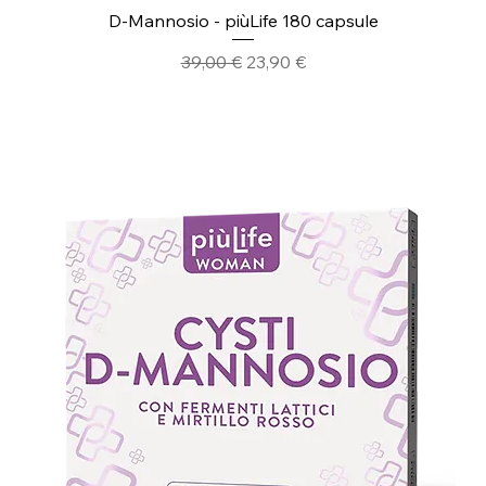
D-Mannosio - piùLife 180 capsule
Prezzo regolare
Prezzo scontato
39,00 €
23,90 €