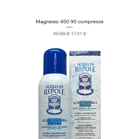
Magnesio 450 90 compresse
Prezzo regolare
Prezzo scontato
19,90 €
17,91 €