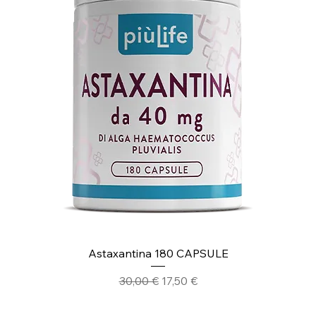
Astaxantina 180 CAPSULE
Prezzo regolare
Prezzo scontato
30,00 €
17,50 €