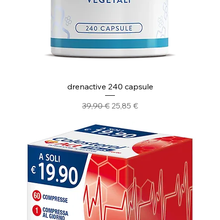
drenactive 240 capsule
Prezzo regolare
Prezzo scontato
39,90 €
25,85 €