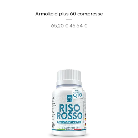
Armolipid plus 60 compresse
Prezzo regolare
Prezzo scontato
65,20 €
45,64 €