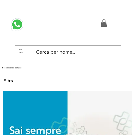
 SPEDIZIONE GRATUITA IN ITALIA DA € 50,00
Proteine siero del latte
Filtra