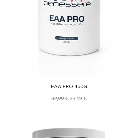
EAA PRO 450G
Prezzo regolare
Prezzo scontato
32,99 €
29,69 €