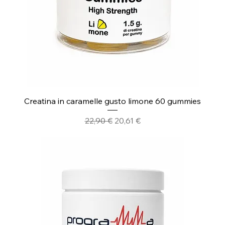
Creatina in caramelle gusto limone 60 gummies
Prezzo regolare
Prezzo scontato
22,90 €
20,61 €