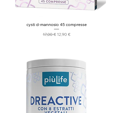
cysti d-mannosio 45 compresse
Prezzo regolare
Prezzo scontato
17,00 €
12,90 €