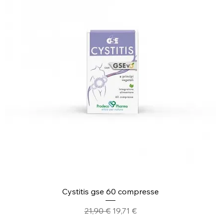
Cystitis gse 60 compresse
Prezzo regolare
Prezzo scontato
21,90 €
19,71 €